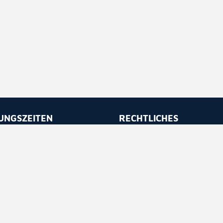
UNGSZEITEN
RECHTLICHES
 bis Freitag
Impressum
 - 11.30
Datenschutz
 - 16.30
Barrierefreiheit