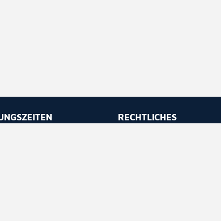
UNGSZEITEN
RECHTLICHES
 bis Freitag
Impressum
 - 11.30
Datenschutz
 - 16.30
Barrierefreiheit