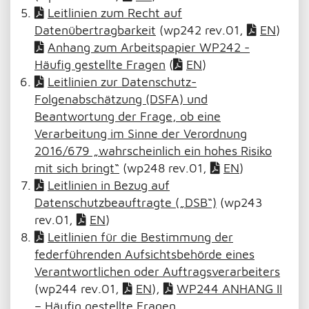
Leitlinien zum Recht auf
Datenübertragbarkeit
(wp242 rev.01,
EN
)
Anhang zum Arbeitspapier WP242 -
Häufig gestellte Fragen
(
EN
)
Leitlinien zur Datenschutz-
Folgenabschätzung (DSFA) und
Beantwortung der Frage, ob eine
Verarbeitung im Sinne der Verordnung
2016/679 „wahrscheinlich ein hohes Risiko
mit sich bringt“
(wp248 rev.01,
EN
)
Leitlinien in Bezug auf
Datenschutzbeauftragte („DSB“)
(wp243
rev.01,
EN
)
Leitlinien für die Bestimmung der
federführenden Aufsichtsbehörde eines
Verantwortlichen oder Auftragsverarbeiters
(wp244 rev.01,
EN
),
WP244 ANHANG II
– Häufig gestellte Fragen