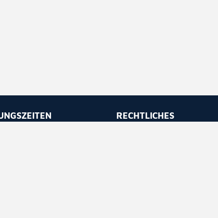
UNGSZEITEN
RECHTLICHES
 bis Freitag
Impressum
 - 11.30
Datenschutz
 - 16.30
Barrierefreiheit