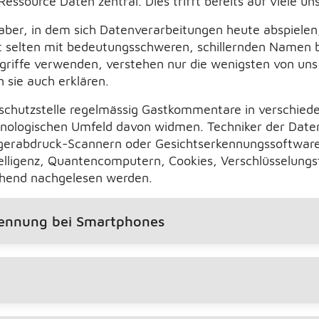
ssource Daten zentral. Dies trifft bereits auf viele un
aber, in dem sich Datenverarbeitungen heute abspielen,
 selten mit bedeutungsschweren, schillernden Namen b
griffe verwenden, verstehen nur die wenigsten von uns
 sie auch erklären.
schutzstelle regelmässig Gastkommentare in verschiede
nologischen Umfeld davon widmen. Techniker der Datens
ngerabdruck-Scannern oder Gesichtserkennungssoftwar
ntelligenz, Quantencomputern, Cookies, Verschlüsselung
ehend nachgelesen werden.
kennung bei Smartphones