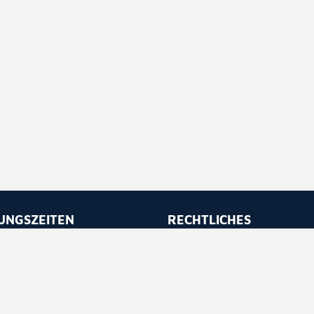
UNGSZEITEN
RECHTLICHES
 bis Freitag
Impressum
 - 11.30
Datenschutz
 - 16.30
Barrierefreiheit