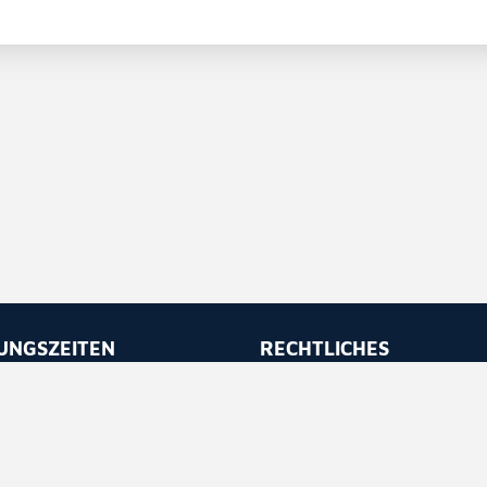
UNGSZEITEN
RECHTLICHES
 bis Freitag
Impressum
 - 11.30
Datenschutz
 - 16.30
Barrierefreiheit