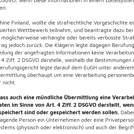
2 DSGVO, wenn diese Informationen in einem Dateisyste
en.
ine Finland, wollte die strafrechtliche Vorgeschichte ei
isierten Wettbewerb teilnahm, und beantragte dazu bei 
möglicherweise verhängte oder bereits verbüsste Straf
rag jedoch zurück. Die Klägerin legte dagegen Berufun
teilung der angefragten Informationen keine Verarbeit
. 4 Ziff. 2 DSGVO darstelle, weshalb die Bestimmungen
erufungsgericht legte darauf dem EuGH unter anderem d
bermittlung überhaupt um eine Verarbeitung personen
 nicht.
ass auch eine mündliche Übermittlung eine Verarbe
en im Sinne von Art. 4 Ziff. 2 DSGVO darstellt, wen
peichert sind oder gespeichert werden sollen.
Dabei
ragende Person ein Unternehmen oder eine Privatperson
ystems (physisch oder elektronisch) und auch der Begrif