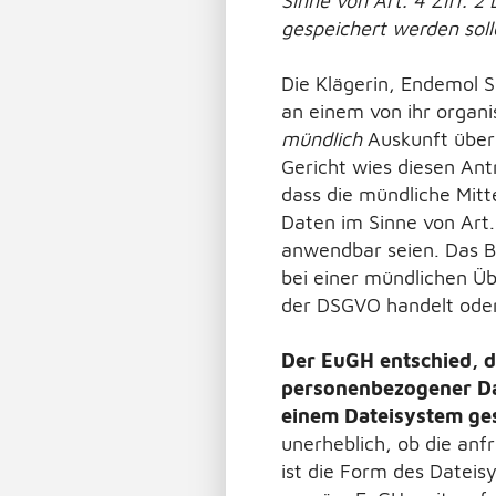
Sinne von Art. 4 Ziff. 
gespeichert werden soll
Die Klägerin, Endemol Sh
an einem von ihr organ
mündlich
Auskunft über 
Gericht wies diesen Ant
dass die mündliche Mit
Daten im Sinne von Art
anwendbar seien. Das B
bei einer mündlichen Ü
der DSGVO handelt oder
Der EuGH entschied, d
personenbezogener Dat
einem Dateisystem ges
unerheblich, ob die anf
ist die Form des Dateis