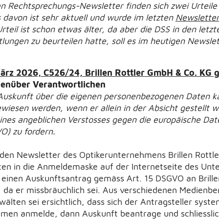
gen Rechtsprechungs-Newsletter finden sich zwei Urteile
 davon ist sehr aktuell und wurde im letzten
Newslette
teil ist schon etwas älter, da aber die DSS in den letzt
ngen zu beurteilen hatte, soll es im heutigen Newslett
ärz 2026, C526/24, Brillen Rottler GmbH & Co. KG 
enüber Verantwortlichen
 Auskunft über die eigenen personenbezogenen Daten ka
wiesen werden, wenn er allein in der Absicht gestellt w
nes angeblichen Verstosses gegen die europäische Dat
) zu fordern.
den Newsletter des Optikerunternehmens Brillen Rottle
n in die Anmeldemaske auf der Internetseite des Unte
 einen Auskunftsantrag gemäss Art. 15 DSGVO an Brillen 
 da er missbräuchlich sei. Aus verschiedenen Medienbe
älten sei ersichtlich, dass sich der Antragsteller syst
men anmelde, dann Auskunft beantrage und schliesslic