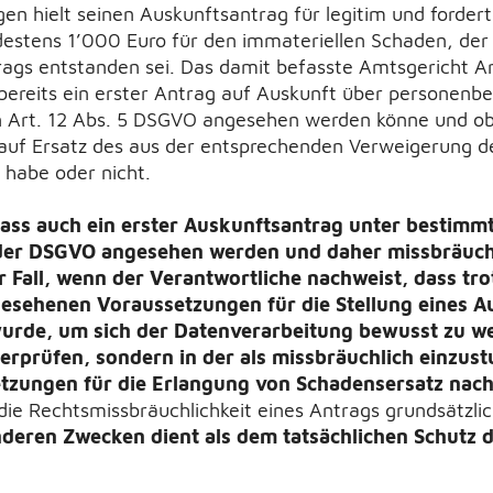
en hielt seinen Auskunftsantrag für legitim und forderte
estens 1’000 Euro für den immateriellen Schaden, der 
ags entstanden sei. Das damit befasste Amtsgericht A
bereits ein erster Antrag auf Auskunft über personenb
n Art. 12 Abs. 5 DSGVO angesehen werden könne und ob 
auf Ersatz des aus der entsprechenden Verweigerung d
habe oder nicht.
ass auch ein erster Auskunftsantrag unter bestimm
 der DSGVO angesehen werden und daher missbräuchli
Fall, wenn der Verantwortliche nachweist, dass tro
esehenen Voraussetzungen für die Stellung eines A
 wurde, um sich der Datenverarbeitung bewusst zu 
erprüfen, sondern in der als missbräuchlich einzust
etzungen für die Erlangung von Schadensersatz nac
die Rechtsmissbräuchlichkeit eines Antrags grundsätzli
deren Zwecken dient als dem tatsächlichen Schutz 