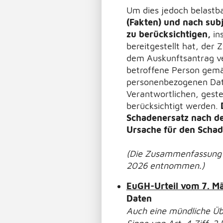
Um dies jedoch belastbar
(Fakten) und nach subj
zu berücksichtigen,
ins
bereitgestellt hat, der
dem Auskunftsantrag ver
betroffene Person gemäs
personenbezogenen Dat
Verantwortlichen, geste
berücksichtigt werden.
Schadenersatz nach de
Ursache für den Schade
(Die Zusammenfassung is
2026
entnommen.)
EuGH-Urteil vom 7. Mä
Daten
Auch eine mündliche Üb