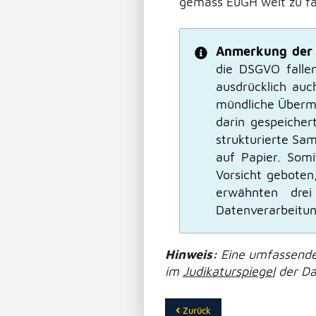
gemäss EuGH weit zu fa
Anmerkung der
die DSGVO fallen
ausdrücklich auc
mündliche Überm
darin gespeicher
strukturierte Sam
auf Papier. Som
Vorsicht geboten
erwähnten dre
Datenverarbeitu
Hinweis:
Eine umfassende
im
Judikaturspiegel
der Da
Zurück