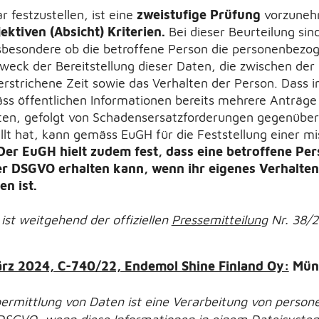
 festzustellen, ist eine
zweistufige Prüfung
vorzuneh
ektiven (Absicht) Kriterien.
Bei dieser Beurteilung sin
besondere ob die betroffene Person die personenbezoge
 Zweck der Bereitstellung dieser Daten, die zwischen der
strichene Zeit sowie das Verhalten der Person. Dass im
s öffentlichen Informationen bereits mehrere Anträge 
en, gefolgt von Schadensersatzforderungen gegenüber
llt hat, kann gemäss EuGH für die Feststellung einer m
Der EuGH hielt zudem fest, dass eine betroffene Pe
r DSGVO erhalten kann, wenn ihr eigenes Verhalten
n ist.
t weitgehend der offiziellen
Pressemitteilung
Nr. 38/2
rz 2024, C-740/22, Endemol Shine Finland Oy:
Mün
ermittlung von Daten ist eine Verarbeitung von perso