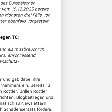
 des Europäischen
r
vom 15.12.2025 bereits
en Monaten drei Fälle von
er ebenfalls vorgestellt
gegen TC:
nn als missbräuchlich
ird, anschliessend
enschutz-
r und gab dabei ihre
rnehmens ein. Bereits 13
Rottler. Brillen Rottler
richten, Blogbeiträgen und
ematisch zu Newslettern
h Schadensersatz fordere.