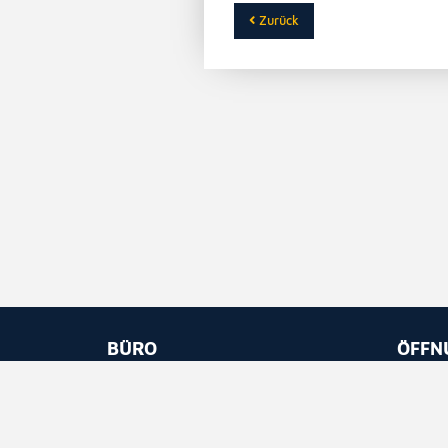
Zurück
BÜRO
ÖFFN
Kirchstrasse 8
Montag
Postfach 684
08.30
FL-9490 Vaduz
13.30