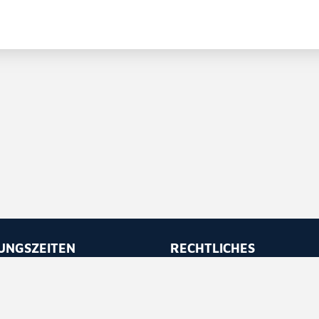
UNGSZEITEN
RECHTLICHES
 bis Freitag
Impressum
 - 11.30
Datenschutz
 - 16.30
Barrierefreiheit